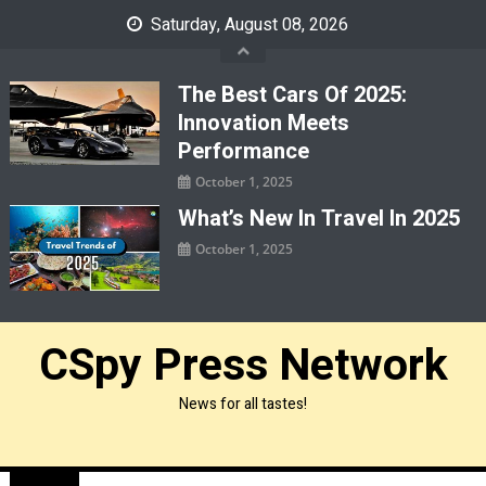
Skip
Saturday, August 08, 2026
to
content
The Best Cars Of 2025:
Innovation Meets
Performance
October 1, 2025
What’s New In Travel In 2025
October 1, 2025
CSpy Press Network
News for all tastes!