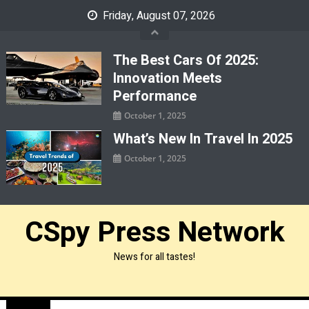
Skip
Friday, August 07, 2026
to
content
The Best Cars Of 2025:
Innovation Meets
Performance
October 1, 2025
What’s New In Travel In 2025
October 1, 2025
CSpy Press Network
News for all tastes!