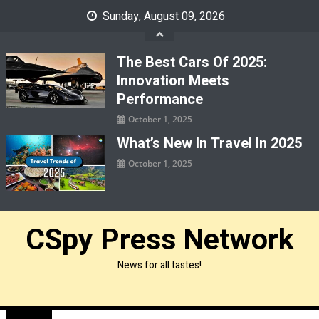
Skip
Sunday, August 09, 2026
to
content
The Best Cars Of 2025:
Innovation Meets
Performance
October 1, 2025
What’s New In Travel In 2025
October 1, 2025
CSpy Press Network
News for all tastes!