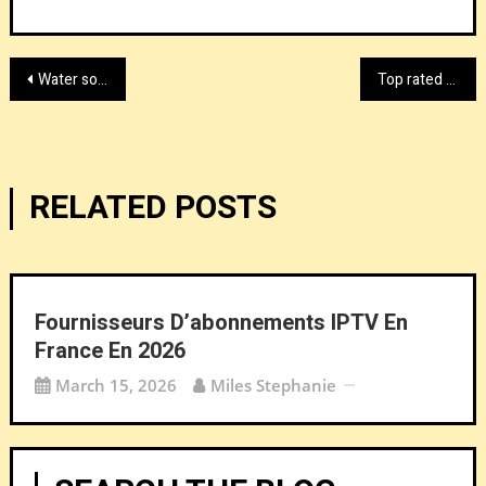
Post
Water soluble film manufacturers by Proudly
Top rated adhesive material supplier:
navigation
RELATED POSTS
Fournisseurs D’abonnements IPTV En
France En 2026
March 15, 2026
Miles Stephanie