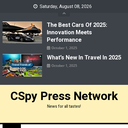
Skip
Saturday, August 08, 2026
to
content
The Best Cars Of 2025:
Innovation Meets
Performance
October 1, 2025
What’s New In Travel In 2025
October 1, 2025
CSpy Press Network
News for all tastes!